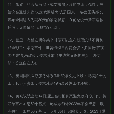
11、俄媒：科索沃当局正式签署加入欧盟申请；俄媒：波
兰议会通过决议 认定俄罗斯为"支恐国家"；秘鲁国防部长
宣布全国进入为期30天的紧急状态。在前总统卡斯蒂略被
捕后，该国多地出现抗议活动；
12、世卫：有望在明年某个时候可以宣布新冠疫情不再构
成全球卫生紧急事件；世贸组织日内瓦会议上多国批评"美
国优先"贸易政策，要求其放弃单边主义保护主义，外交
部：公道自在人心；
13、英国国民医疗服务体系"NHS"爆发史上最大规模护士罢
工：10万人参加，要求涨薪19%及改善工作环境；
14、美众议院当地14日通过临时预算案避免政府"关门"。美
联储宣布加息50个基点，鲍威尔预计2023年不会降息；欧
洲央行：加息50个基点，明年3月开启缩表，预计2023年通