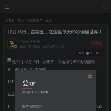
首页
每天60秒读懂世界
正文
12月16日，星期五，在这里每天60秒读懂世界！
勇敢的大野狼
关注
酒醒只在花前坐，酒醉还来花下眠。
0
28
0
登录
12月16日，农历十一月廿三，星期五！
没有账号？立即注册
在这里，每天60秒读懂世界！
用户名或邮箱
1、江西高院提醒：个人销售抗原试剂违法，如试剂出现造