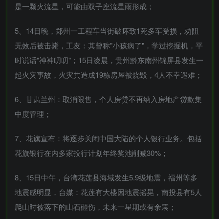
是一颗火流星，可能由双子座流星雨形成；
5、14日晚，郑州一工程车当街破坏致1死多车受损，劝阻
无效后被击毙，工友：其曾称"小孩病了"，学过挖掘机，平
时说话"神神叨叨"；15日凌晨，贵州黔东南州锦屏县发生一
起火灾事故，火灾共造成19栋房屋被烧毁，4人不幸遇难；
6、甘肃兰州：取消限售，个人房贷不再纳入房地产贷款集
中度管理；
7、花旗宣布：将逐步关闭中国大陆的个人银行业务。包括
花旗银行在内多家投行计划年终奖池削减30%；
8、15日中午，台湾花莲县海域发生5.9级地震，福州等多
地震感明显，台媒：花莲有大楼因地震摇晃，南投县有5人
爬山时被落下的山石砸伤，未来一星期或有余震；