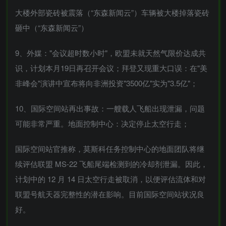
大楼外部瓷砖被震落（“东森新闻云”）车辆被大楼掉落瓷砖
砸中（“东森新闻云”）
9、外媒："会议超时数小时"，欧盟未就天然气限价达成共
识，计划本月19日再召开会议；拜登又现重大口误：在"美
非峰会"演讲中宣布将向非洲投资"3500亿"实为"3.5亿"；
10、国际空间站再出事故：一艘载人飞船出现泄漏，问题
可能非常严重。地面控制中心：决定停止太空行走；
国际空间站官推称，莫斯科任务控制中心的地面团队将继
续评估联盟 MS-22 飞船尾端检测到的冷却剂泄漏。因此，
计划中的 12 月 14 日太空行走被取消，以便评估流体和对
联盟号航天器完整性的潜在影响。目前国际空间站状况良
好。