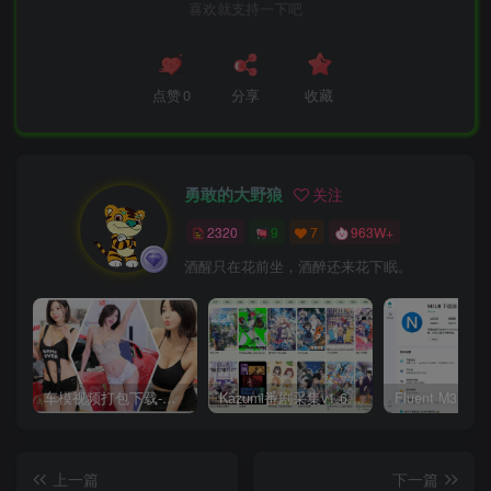
喜欢就支持一下吧
点赞
0
分享
收藏
勇敢的大野狼
关注
2320
9
7
963W+
酒醒只在花前坐，酒醉还来花下眠。
车模视频打包下载-高清无水印版
Kazumi番剧采集v1.6.9：支持自定义规则+在线观看+弹幕，跨平台下载
上一篇
下一篇