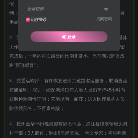
假、以不合格冒充合格产品，情节严重最高可判无期徒
登录密码
刑；多地官方：正加快抗原检测试剂生产，保障医药物资
找回密码
记住登录
用品供应；
登录
2、国家卫健委：增加基层人力，可招聘近五年来已离退休
工作人员；钟南山：目前众多数据显示，感染过一次奥密
克戎后，一年内再次感染的比例非常小。当前新冠肺炎应
叫"新冠感冒"；
3、交通运输部：有序恢复进出京道路客运服务，取消查验
核酸证明；深圳：经深圳湾口岸入境人员仍需持48小时内
核酸检测阴性证明；云南昆明、丽江：进入医疗机构人员
除住院部外，不再查核酸；
4、杭州金华15日晚疑似有陨石掉落，浦江县檀溪镇城头村
村干部：3人躲过，砸出8厘米宽坑。 天文专家：初步判断