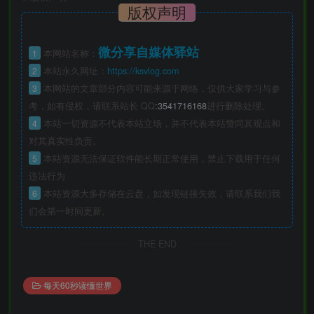
版权声明
微分享自媒体驿站
1
本网站名称：
2
本站永久网址：
https://ksvlog.com
3
本网站的文章部分内容可能来源于网络，仅供大家学习与参
考，如有侵权，请联系站长 QQ
:3541716168
进行删除处理。
4
本站一切资源不代表本站立场，并不代表本站赞同其观点和
对其真实性负责。
5
本站资源无法保证软件能长期正常使用，禁止下载用于任何
违法行为
6
本站资源大多存储在云盘，如发现链接失效，请联系我们我
们会第一时间更新。
THE END
每天60秒读懂世界