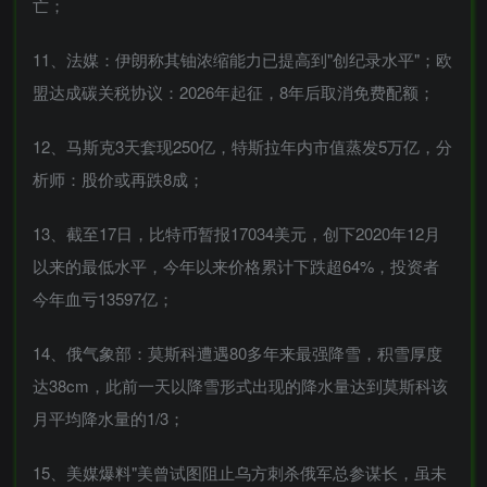
亡；
11、法媒：伊朗称其铀浓缩能力已提高到"创纪录水平"；欧
盟达成碳关税协议：2026年起征，8年后取消免费配额；
12、马斯克3天套现250亿，特斯拉年内市值蒸发5万亿，分
析师：股价或再跌8成；
13、截至17日，比特币暂报17034美元，创下2020年12月
以来的最低水平，今年以来价格累计下跌超64%，投资者
今年血亏13597亿；
14、俄气象部：莫斯科遭遇80多年来最强降雪，积雪厚度
达38cm，此前一天以降雪形式出现的降水量达到莫斯科该
月平均降水量的1/3；
15、美媒爆料"美曾试图阻止乌方刺杀俄军总参谋长，虽未