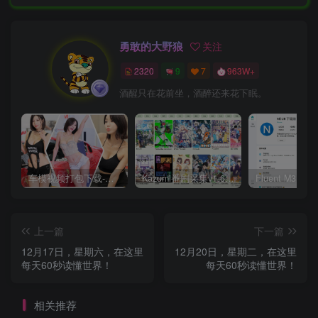
勇敢的大野狼
关注
2320
9
7
963W+
酒醒只在花前坐，酒醉还来花下眠。
车模视频打包下载-高清无水印版
Kazumi番剧采集v1.6.9：支持自定义规则+在线观看+弹幕，跨平台下载
上一篇
下一篇
12月17日，星期六，在这里
12月20日，星期二，在这里
每天60秒读懂世界！
每天60秒读懂世界！
相关推荐