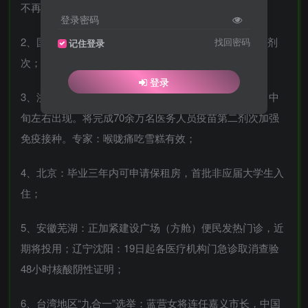
不再查验核酸证明和健康码；
登录密码
2、国家卫健委：全国累计报告接种新冠疫苗超34.56亿剂
找回密码
记住登录
次；
登录
3、浙江：感染人群近8成是中青年，预计首波高峰下月中
旬左右出现。将完成70余万名医务人员疫苗第二剂次加强
免疫接种。专家：喉咙痛吃雪糕有效；
4、北京：毕业三年内可申请保租房，首批非应届大学生入
住；
5、安徽芜湖：正加紧建设广场（方舱）便民发热门诊，近
期将投用；辽宁沈阳：19日起各医疗机构门急诊取消查验
48小时核酸阴性证明；
6、台湾地区“九合一”选举：蓝营女将连任嘉义市长，中国