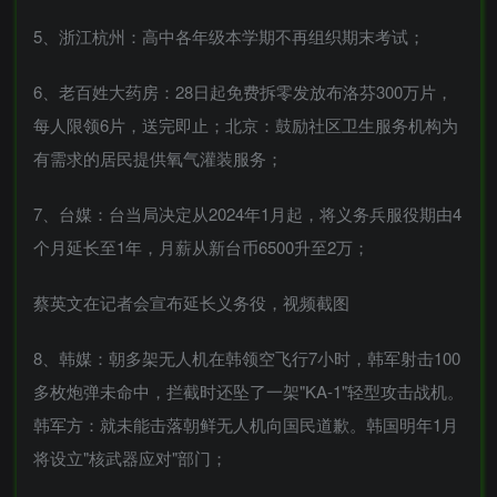
5、浙江杭州：高中各年级本学期不再组织期末考试；
6、老百姓大药房：28日起免费拆零发放布洛芬300万片，
每人限领6片，送完即止；北京：鼓励社区卫生服务机构为
有需求的居民提供氧气灌装服务；
7、台媒：台当局决定从2024年1月起，将义务兵服役期由4
个月延长至1年，月薪从新台币6500升至2万；
蔡英文在记者会宣布延长义务役，视频截图
8、韩媒：朝多架无人机在韩领空飞行7小时，韩军射击100
多枚炮弹未命中，拦截时还坠了一架"KA-1"轻型攻击战机。
韩军方：就未能击落朝鲜无人机向国民道歉。韩国明年1月
将设立"核武器应对"部门；