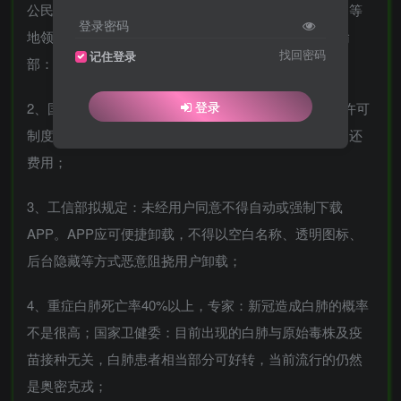
公民因出国旅游申请普通护照；美驻华使馆：北京广州等
登录密码
地领事处将于1月3日恢复常规领事服务工作；交通运输
找回密码
记住登录
部：国际道路客运将逐步有序恢复；
登录
2、国家广播电视总局：国家对国产网络剧片发行实行许可
制度；最高法：未成年人直播打赏、游戏充值可请求返还
费用；
3、工信部拟规定：未经用户同意不得自动或强制下载
APP。APP应可便捷卸载，不得以空白名称、透明图标、
后台隐藏等方式恶意阻挠用户卸载；
4、重症白肺死亡率40%以上，专家：新冠造成白肺的概率
不是很高；国家卫健委：目前出现的白肺与原始毒株及疫
苗接种无关，白肺患者相当部分可好转，当前流行的仍然
是奥密克戎；