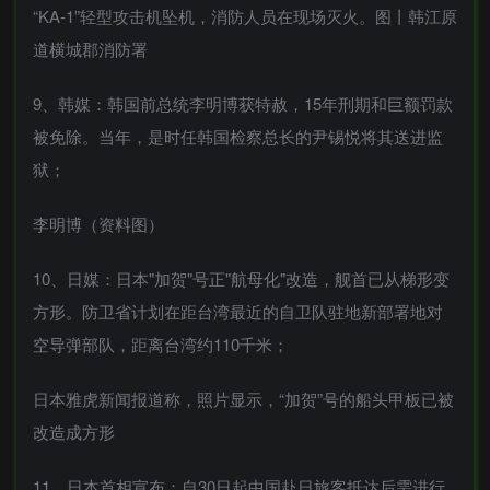
“KA-1”轻型攻击机坠机，消防人员在现场灭火。图丨韩江原
道横城郡消防署
9、韩媒：韩国前总统李明博获特赦，15年刑期和巨额罚款
被免除。当年，是时任韩国检察总长的尹锡悦将其送进监
狱；
李明博（资料图）
10、日媒：日本"加贺"号正"航母化"改造，舰首已从梯形变
方形。防卫省计划在距台湾最近的自卫队驻地新部署地对
空导弹部队，距离台湾约110千米；
日本雅虎新闻报道称，照片显示，“加贺”号的船头甲板已被
改造成方形
11、日本首相宣布：自30日起中国赴日旅客抵达后需进行