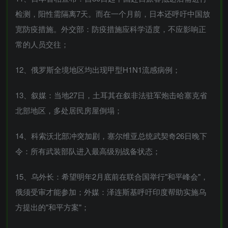
检测，阳性需隔离7天。而在一个月前，日本还呼吁中国放
宽防疫措施。外交部：防疫措施应科学适度，不应影响正
常的人员交往；
12、俄罗斯全境地区均出现甲型H1N1流感病例；
13、叙媒：当地27日，土耳其在叙非法驻军炮击哈塞克省
北部地区，多处居民房屋倒塌；
14、科索沃北部冲突加剧，塞尔维亚总统武契奇26日晚下
令：所有武装部队进入最高级别战备状态；
15、乌外长：希望明年2月底前在联合国举行"和平峰会"，
俄须受审才能参加；外媒：泽连斯基呼吁印度帮助实施乌
方提出的"和平方案"；