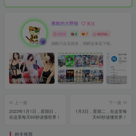
勇敢的大野狼
关注
2320
9
7
963W+
酒醒只在花前坐，酒醉还来花下眠。
车模视频打包下载-高清无水印版
Kazumi番剧采集v1.6.9：支持自定义规则+在线观看+弹幕，跨平台下载
上一篇
下一篇
2023年1月1日，星期日，
1月3日，星期二，在这里每
在这里每天60秒读懂世界！
天60秒读懂世界！
相关推荐