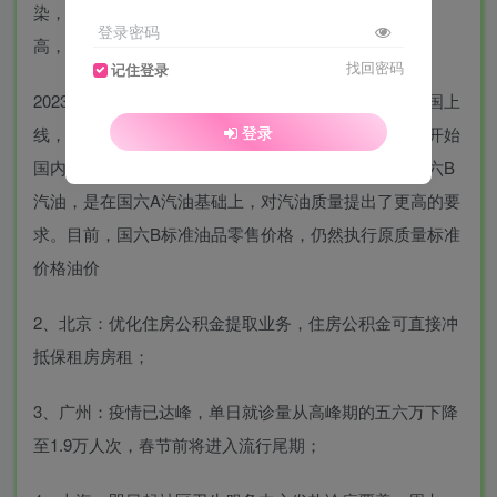
染，提升性能，减少发动机积碳和胶质沉积等。质量提
登录密码
高，但价格不变；
找回密码
记住登录
2023年1月1日起， 国六B(或称国VIB) 标准车用汽油全国上
登录
线，我国汽油全面进入国六B时代。也就是说，从今天开始
国内的所有汽车都能“喝”上更清洁更环保的汽油了。国六B
汽油，是在国六A汽油基础上，对汽油质量提出了更高的要
求。目前，国六B标准油品零售价格，仍然执行原质量标准
价格油价
2、北京：优化住房公积金提取业务，住房公积金可直接冲
抵保租房房租；
3、广州：疫情已达峰，单日就诊量从高峰期的五六万下降
至1.9万人次，春节前将进入流行尾期；