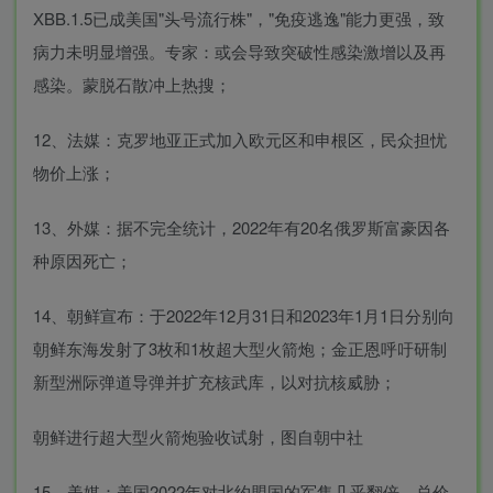
XBB.1.5已成美国"头号流行株"，"免疫逃逸"能力更强，致
病力未明显增强。专家：或会导致突破性感染激增以及再
感染。蒙脱石散冲上热搜；
12、法媒：克罗地亚正式加入欧元区和申根区，民众担忧
物价上涨；
13、外媒：据不完全统计，2022年有20名俄罗斯富豪因各
种原因死亡；
14、朝鲜宣布：于2022年12月31日和2023年1月1日分别向
朝鲜东海发射了3枚和1枚超大型火箭炮；金正恩呼吁研制
新型洲际弹道导弹并扩充核武库，以对抗核威胁；
朝鲜进行超大型火箭炮验收试射，图自朝中社
15、美媒：美国2022年对北约盟国的军售几乎翻倍，总价