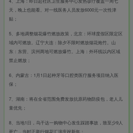
4、上海：即日起社区卫生服务中心发热诊疗覆盖一周七
天，晚上也能看。对一线医务人员发放6000元一次性津
贴；
5、多地调整烟花爆竹燃放政策，北京：环球度假区限定区
域内可燃放。辽宁大连：除夕不限时燃放烟花炮竹。山
东：东营、滨州两地可燃放爆竹。上海：外环线以内区域
禁止燃放；
6、内蒙古：1月1日起种牙等口腔类医疗服务项目纳入医
保；
7、湖南：将在全省范围免费发放抗原药物防疫包，老人儿
童优先；
8、当地1日，乌干达一购物中心发生踩踏事故，致至少9人
死亡，当时正举行烟花汇演庆祝新年；