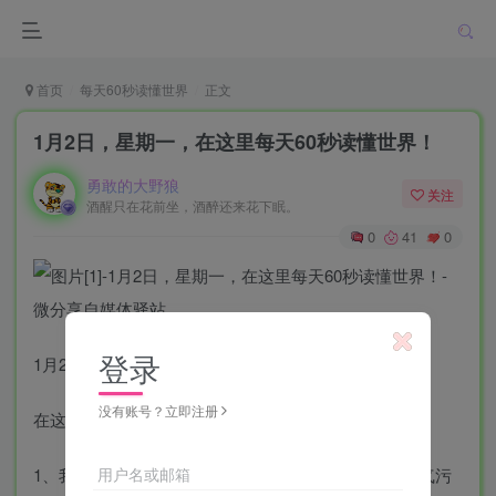
首页
每天60秒读懂世界
正文
1月2日，星期一，在这里每天60秒读懂世界！
勇敢的大野狼
关注
酒醒只在花前坐，酒醉还来花下眠。
0
41
0
登录
1月2日，农历腊月十一，星期一！
没有账号？立即注册
在这里，每天60秒读懂世界！
用户名或邮箱
1、我国汽油全面进入国六B时代，中石油：可减少空气污