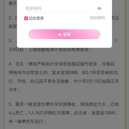
般不超5年；
登录密码
2、民航局：1月8日零时起，取消目的地为北京的国际客运
找回密码
记住登录
航班从指定第一入境点入境；
登录
3、上海：将新冠治疗相关药品临时纳入医保报销范围。1
月8日起，上海核酸检测不再延续免费政策；
4、北京：继续严格执行全域禁放烟花爆竹政策，冷烟花、
摔炮等均在禁放之列。暂未发现XBB、BQ.1等变异株的流
行。学校、幼儿园不再全员核酸，中小学2月13日如期正常
开学；
5、重庆一隧道发生摩托车对撞事故，现场燃起大火，已致
4人死亡，1人为21岁网红庄慕卿，目击者：速度超100码，
有一辆摩托车逆行；