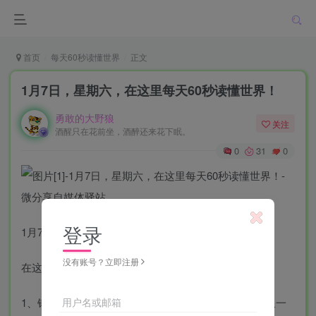
首页
每天60秒读懂世界
正文
1月7日，星期六，在这里每天60秒读懂世界！
勇敢的大野狼
关注
酒醒只在花前坐，酒醉还来花下眠。
0
31
0
登录
1月7日，农历腊月十六，星期六！
没有账号？立即注册
在这里，每天60秒读懂世界！
用户名或邮箱
1、银保监会：个人消费贷期限不得超5年、经营贷期限一