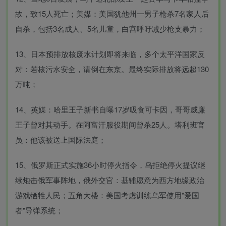
故，致15人死亡；美媒：美国犹他州一男子枪杀7名家人后
自杀，包括3名成人、5名儿童，白宫呼吁减少枪支暴力；
13、日本预排放核废水计划即将来临，多个太平洋国家反
对：若核污水安全，请倒在东京。最终实际排放将远超130
万吨；
14、英媒：哈里王子新书自曝17岁吸食可卡因，哥哥威廉
王子曾对其动手。在阿富汗服役期间曾杀25人。塔利班官
员：他该被送上国际法庭；
15、俄罗斯正式实施36小时停火指令，乌拒绝停火提议继
续炮击俄军事阵地，俄外交官：基辅愿意为西方地缘政治
游戏牺牲人民；五角大楼：美国考虑训练乌军使用"爱国
者"导弹系统；