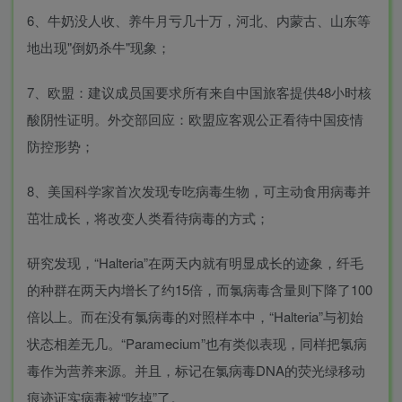
6、牛奶没人收、养牛月亏几十万，河北、内蒙古、山东等
地出现"倒奶杀牛"现象；
7、欧盟：建议成员国要求所有来自中国旅客提供48小时核
酸阴性证明。外交部回应：欧盟应客观公正看待中国疫情
防控形势；
8、美国科学家首次发现专吃病毒生物，可主动食用病毒并
茁壮成长，将改变人类看待病毒的方式；
研究发现，“Halteria”在两天内就有明显成长的迹象，纤毛
的种群在两天内增长了约15倍，而氯病毒含量则下降了100
倍以上。而在没有氯病毒的对照样本中，“Halteria”与初始
状态相差无几。“Paramecium”也有类似表现，同样把氯病
毒作为营养来源。并且，标记在氯病毒DNA的荧光绿移动
痕迹证实病毒被“吃掉”了。