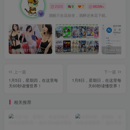
2320
9
7
963W+
酒醒只在花前坐，酒醉还来花下眠。
车模视频打包下载-高清无水印版
Kazumi番剧采集v1.6.9：支持自定义规则+在线观看+弹幕，跨平台下载
上一篇
下一篇
1月5日，星期四，在这里每
1月8日，星期日，在这里每
天60秒读懂世界！
天60秒读懂世界！
相关推荐