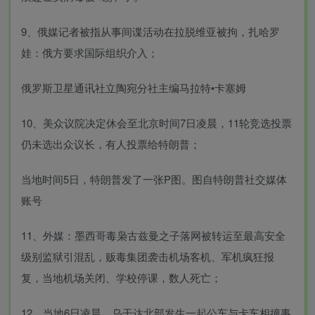
9、俄媒记者被指从事间谍活动在拉脱维亚被拘，扎哈罗
娃：俄方要求国际组织介入；
俄罗斯卫星通讯社立陶宛分社主编马拉特•卡塞姆
10、美众议院决定休会至北京时间7日凌晨，11轮竞选投票
仍未选出众议长，有人投票给特朗普；
当地时间5日，特朗普发了一张P图。图自特朗普社交媒体
账号
11、外媒：墨西哥毒枭古兹曼之子落网被转运至最高安全
级别监狱引混乱，贩毒集团袭击机场客机、军机疯狂报
复，当地机场关闭、学校停课，数人死亡；
12、当地6日凌晨，乌干达北部发生一起公车与卡车相撞事