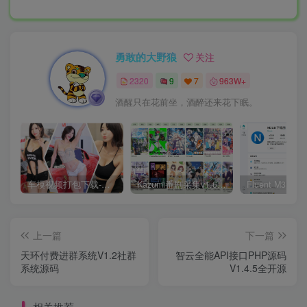
勇敢的大野狼
关注
2320
9
7
963W+
酒醒只在花前坐，酒醉还来花下眠。
车模视频打包下载-高清无水印版
Kazumi番剧采集v1.6.9：支持自定义规则+在线观看+弹幕，跨平台下载
上一篇
下一篇
天环付费进群系统V1.2社群
智云全能API接口PHP源码
系统源码
V1.4.5全开源
相关推荐