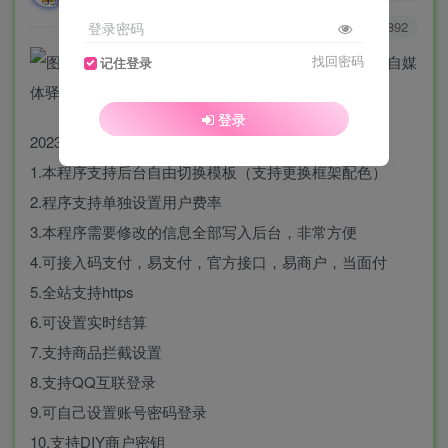
0
5689
1892
登录密码
找回密码
记住登录
登录
2023年新版OPEN易支付免费开源版
1.本程序支持后台自由切换模板（支持更换框架配色）
2.程序支持单独设置用户费率
3.本程序需要修改的信息全部写入后台，非常方便
4.可接入码支付，易支付，官方接口，易商户，当面付
5.全站支持https
6.可设置实时结算
7.支持商品拦截设置
8.支持QQ互联登录
9.可自己设置账号密码登录
10.支持DIY商户密钥