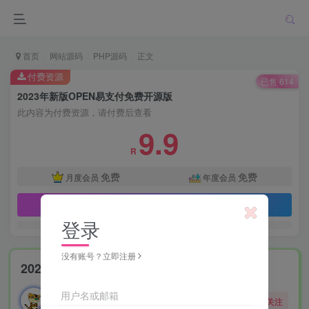
首页
网站源码
PHP源码
正文
付费资源
已售 614
2023年新版OPEN易支付免费开源版
此内容为付费资源，请付费后查看
9.9
R
免费
免费
月度会员
年度会员
立即购买
登录
没有账号？立即注册
2023年新版OPEN易支付免费开源版
勇敢的大野狼
用户名或邮箱
关注
酒醒只在花前坐，酒醉还来花下眠。