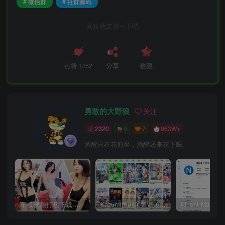
# 微信群
# 社群源码
喜欢就支持一下吧
点赞
1452
分享
收藏
勇敢的大野狼
关注
2320
9
7
963W+
酒醒只在花前坐，酒醉还来花下眠。
车模视频打包下载-高清无水印版
Kazumi番剧采集v1.6.9：支持自定义规则+在线观看+弹幕，跨平台下载