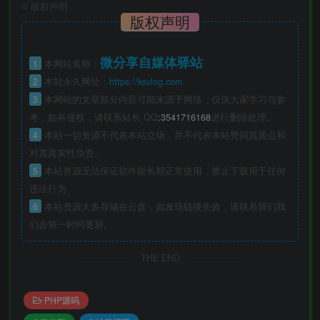
©
版权声明
版权声明
微分享自媒体驿站
1
本网站名称：
2
本站永久网址：
https://ksvlog.com
3
本网站的文章部分内容可能来源于网络，仅供大家学习与参
考，如有侵权，请联系站长 QQ
:3541716168
进行删除处理。
4
本站一切资源不代表本站立场，并不代表本站赞同其观点和
对其真实性负责。
5
本站资源无法保证软件能长期正常使用，禁止下载用于任何
违法行为
6
本站资源大多存储在云盘，如发现链接失效，请联系我们我
们会第一时间更新。
THE END
PHP源码