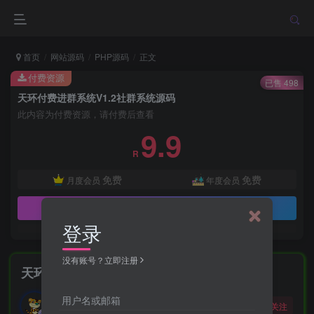
首页
网站源码
PHP源码
正文
付费资源
已售 498
天环付费进群系统V1.2社群系统源码
此内容为付费资源，请付费后查看
9.9
R
免费
免费
月度会员
年度会员
立即购买
登录
没有账号？立即注册
天环付费进群系统V1.2社群系统源码
勇敢的大野狼
用户名或邮箱
关注
酒醒只在花前坐，酒醉还来花下眠。