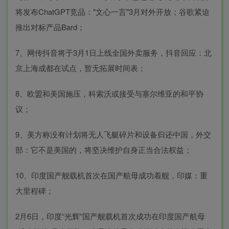
将发布ChatGPT竞品："文心一言"3月对外开放；谷歌紧迫
推出对标产品Bard；
7、网传抖音将于3月1日上线全国外卖服务，抖音回应：北
京上海成都在试点，暂无拓展时间表；
8、欧盟和美国施压，科索沃或接受与塞尔维亚的和平协
议；
9、美方称没有计划将无人飞艇碎片和设备归还中国，外交
部：它不是美国的，将坚决维护自身正当合法权益；
10、印度国产舰载机首次在国产航母成功着舰，印媒：重
大里程碑；
2月6日，印度“光辉”国产舰载机首次成功在印度国产航母