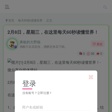
首页
每天60秒读懂世界
正文
2月8日，星期三，在这里每天60秒读懂世界！
勇敢的大野狼
关注
酒醒只在花前坐，酒醉还来花下眠。
0
36
0
登录
2月8日，农历正月十八，星期三！
没有账号？立即注册
在这里，每天60秒读懂世界！
用户名或邮箱
1、多地公布2022年度婚姻大数据：离婚人数均在增加，结