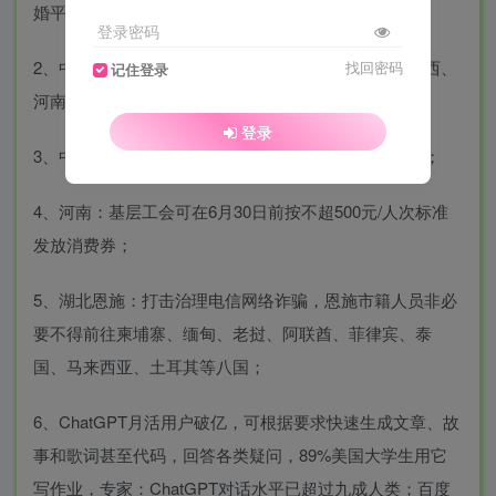
婚平均年龄超30岁，"姐弟恋"比例持续上升；
登录密码
2、中央气象台：暴雪蓝色预警发布，甘肃、宁夏、陕西、
找回密码
记住登录
河南等局地积雪可达10厘米以上；
登录
3、中国与巴西签署建立人民币清算安排的合作备忘录；
4、河南：基层工会可在6月30日前按不超500元/人次标准
发放消费券；
5、湖北恩施：打击治理电信网络诈骗，恩施市籍人员非必
要不得前往柬埔寨、缅甸、老挝、阿联酋、菲律宾、泰
国、马来西亚、土耳其等八国；
6、ChatGPT月活用户破亿，可根据要求快速生成文章、故
事和歌词甚至代码，回答各类疑问，89%美国大学生用它
写作业，专家：ChatGPT对话水平已超过九成人类；百度