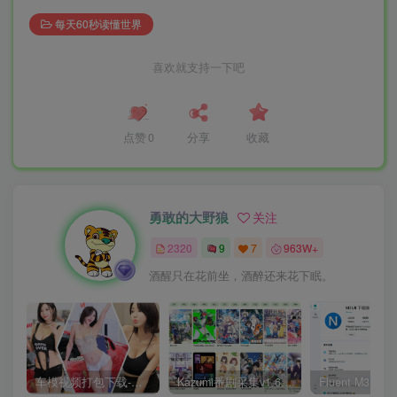
每天60秒读懂世界
喜欢就支持一下吧
点赞
0
分享
收藏
勇敢的大野狼
关注
2320
9
7
963W+
酒醒只在花前坐，酒醉还来花下眠。
车模视频打包下载-高清无水印版
Kazumi番剧采集v1.6.9：支持自定义规则+在线观看+弹幕，跨平台下载