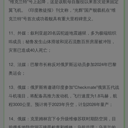
“维克兰特”号上起降，这是该航母自服役以来首次迎来固定
翼飞机。《印度教徒报》刊文称，“光辉”国产舰载机在“维
克兰特”号首次成功着舰具有重大里程碑意义。
11、外媒：叙利亚超20名囚犯趁地震越狱，多为极端组织
IS成员；秘鲁发生山体滑坡和泥石流数百所房屋被冲毁，
灾害已造成40人死亡；
12、法媒：巴黎市长称反对俄罗斯运动员参加2024年巴黎
奥运会；
13、俄媒：俄罗斯将邀请印度参加"Checkmate"俄第五代战
斗机项目，将配备高推力发动机，飞行速度为1.8马赫，航
程3000公里。预计将于2023年升空，计划2026年量产；
14、俄媒：克里姆林宫下令升级维修苏联时期防空洞，目
前俄多地防空洞正接受检查和维修；乌前总理：乌克兰的