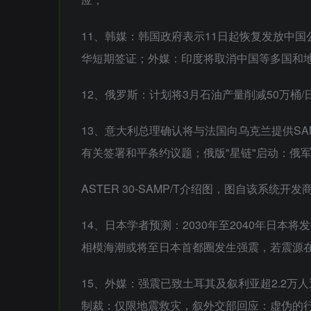
11、韩媒：韩国政府表示11日起恢复发放中
华短期签证；外媒：印度将取消中国等多国和
12、俄罗斯：计划将3月石油产量削减50万桶
13、意大利总理确认将与法国向乌克兰提供SA
有关签署和平条约议题；俄版"星链"启动：俄
ASTER 30-SAMP/T介绍图，图自该系统开发
14、日本学者预测：2030年至2040年日本
相模海潮或将至日本首都圈发生强震，若震源在
15、外媒：强震已致土耳其及叙利亚超2.2万
制裁：仅限地震救灾，叙外交部回应：虚伪的