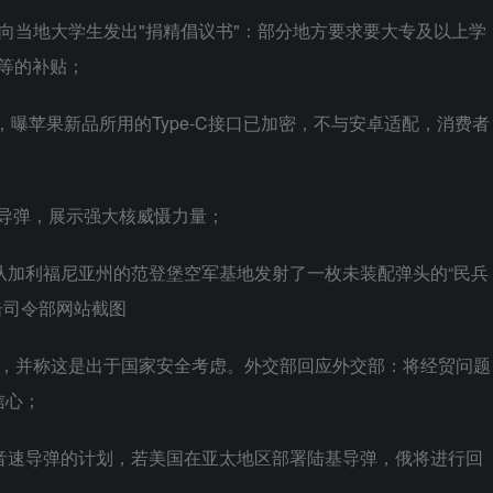
向当地大学生发出"捐精倡议书"：部分地方要求要大专及以上学
不等的补贴；
，曝苹果新品所用的Type-C接口已加密，不与安卓适配，消费者
道导弹，展示强大核威慑力量；
从加利福尼亚州的范登堡空军基地发射了一枚未装配弹头的“民兵
击司令部网站截图
产，并称这是出于国家安全考虑。外交部回应外交部：将经贸问题
信心；
音速导弹的计划，若美国在亚太地区部署陆基导弹，俄将进行回