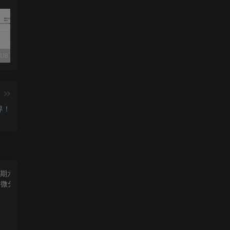
Fluent M3U8下载器，支持批量
爱奇艺看图，一款纯净又强大的看图工具
多张图片拼接成长图-GIF提取
篇
界！