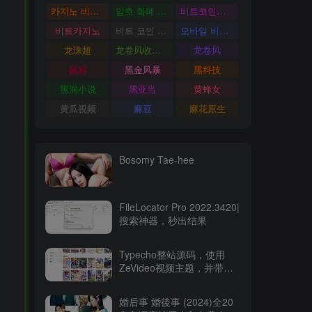
카지노 비트코인
암호 화폐 카지노
비트코인카지노
비트카지노
비트 코인 온라인 카지노
모바일 비트 코인 카지노
龙珠超
龙卷风收音机
龙卷风
鼠标
黑金风暴
黑科技
黑洞小说
黑亚当
黄蜂女
黄瓜视频
麻豆
麻花原生
Bosomy Tae-hee
FileLocator Pro 2022.3420|
搜索神器，秒出结果
Typecho整站源码，使用
ZeVideo视频主题，并带有
采集功能
婚后事 婚後事 (2024)全20