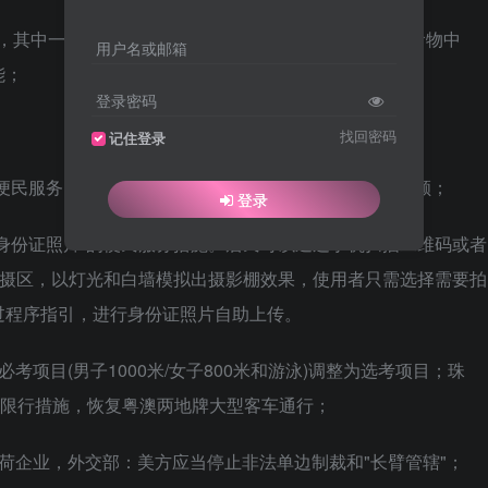
院，其中一人死亡，家属索赔176万元，医生初步诊断为食物中
用户名或邮箱
能；
登录密码
找回密码
记住登录
"便民服务，照片审核合格入库后收取费用10元，不能美颜；
登录
身份证照片”的便民服务措施。居民可以通过手机扫描二维码或者
拍摄区，以灯光和白墙模拟出摄影棚效果，使用者只需选择需要拍
过程序指引，进行身份证照片自助上传。
项目(男子1000米/女子800米和游泳)调整为选考项目；珠
辆限行措施，恢复粤澳两地牌大型客车通行；
荷企业，外交部：美方应当停止非法单边制裁和"长臂管辖"；