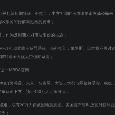
国公民赴韩短期签证。外交部：中方将适时考虑恢复审发韩公民来
地区旅客的行前新冠检测要求；
/日，作为反制西方对俄油限价的措施；
MP/T机动式防空反导系统；俄外交部：俄罗斯、日本将不再讨
军将打造全天候太空侦察系统；
商之一MBDA官网
将发生9.1级强震。东京、名古屋、大阪三大都市圈都将受灾。韩媒
东京正下方，预计450万人无家可归；
人遇难，或有20万人仍被困地震废墟。美国宣布暂时放宽对叙利亚
行为；