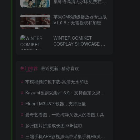
集粤语高清无水印免费在线
观看-百度网盘下载
苹果CMS超级播放器专业版
V1.0.8：无需授权和加密
WINTER COMIKET
COSPLAY SHOWCASE コ
ミケ
热门推荐
最近更新
猜你喜欢
车模视频打包下载-高清无水印版
Kazumi番剧采集v1.6.9：支持自定义规则+在线观看+弹幕，跨平台下载
Fluent M3U8下载器，支持批量
爱奇艺看图，一款纯净又强大的看图工具
多张图片拼接成长图-GIF提取
三端手机APP影视源码带采集手机H5源码带VIP卡密功能