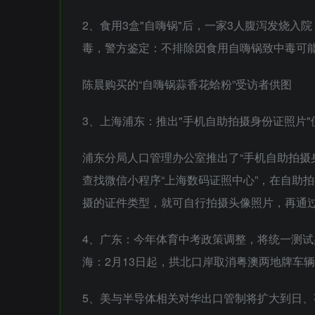
2、食用3盒"自嗨锅"后，一家3人腹泻发烧入
毒，警方鉴定：不排除因食用自嗨锅致中毒可
陈晨购买的“自嗨锅蒜香花蛤粉”受访者供图
3、上海浦东：推出"手机自助拍摄身份证照片
浦东分局人口管理办公室推出了“手机自助拍摄
查找微信小程序“上海数码证照中心”，在自助
摄的证件类型，就可自行拍摄头像照片，再通
4、广东：今年体育中考政策调整，将统一测试必考
海：2月13日起，拱北口岸取消粤澳两地牌车
5、美与半导体相关对华出口管制将扩大到日、