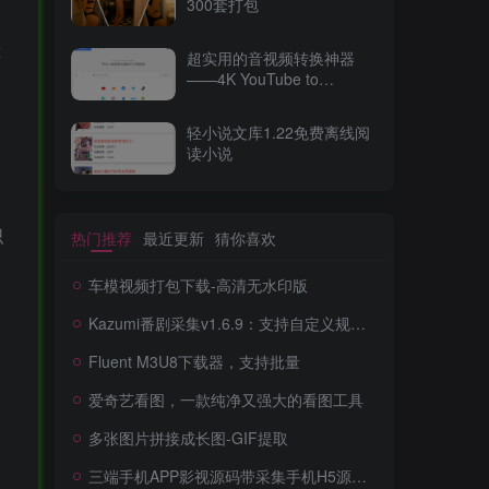
300套打包
称
超实用的音视频转换神器
——4K YouTube to
MP3（v2025最新版）
轻小说文库1.22免费离线阅
读小说
织
热门推荐
最近更新
猜你喜欢
车模视频打包下载-高清无水印版
Kazumi番剧采集v1.6.9：支持自定义规则+在线观看+弹幕，跨平台下载
Fluent M3U8下载器，支持批量
爱奇艺看图，一款纯净又强大的看图工具
多张图片拼接成长图-GIF提取
三端手机APP影视源码带采集手机H5源码带VIP卡密功能