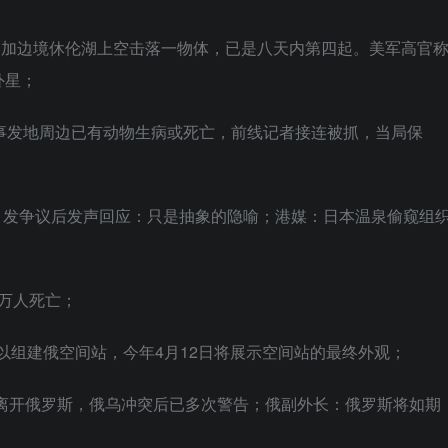
在美加边境休伦湖上空击落一物体，已是八天内第四起。美军高官
外星；
事发地周边已有动物生病或死亡，前线记者接连被抓，当局保
，引发争议后发声回应：只是抽象的隐喻；港媒：日本温泉偷窥组
5万人死亡；
段以组建俄空间站，今年4月12日将展示空间站的最终外观；
即离开俄罗斯，俄乌冲突后已多次警告；俄副外长：俄罗斯将如期