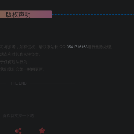
版权声明
习与参考，如有侵权，请联系站长 QQ
:3541716168
进行删除处理。
观点和对其真实性负责。
于任何违法行为
我们我们会第一时间更新。
THE END
喜欢就支持一下吧