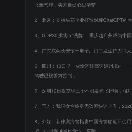
飞艇气球，美方自己心里清楚；
2、北京：支持头部企业打造对标ChatGPT的
3、GDP30强城市"洗牌"：重庆超广州成为中
4、广东东莞长安镇一电子厂门口发生持刀捅人
5、四川：13日早，成渝环线高速泸州境内，
驾驶已被警方控制；
6、深圳12日夜空现三个不明发光飞行物，相
7、官方：我国女性终身无孩率快速上升，2020
8、外媒：菲律宾海警指责中国海警船近日使用
域，中国现场操作专业、克制；