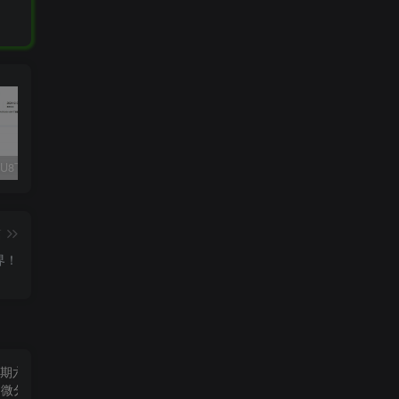
Fluent M3U8下载器，支持批量
爱奇艺看图，一款纯净又强大的看图工具
多张图片拼接成长图-GIF提取
篇
界！