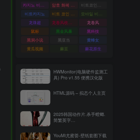
카지노 비트코인
암호 화폐 카지노
비트코인카지노
비트카지노
비트 코인 온라인 카지노
모바일 비트 코인 카지노
龙珠超
龙卷风收音机
龙卷风
鼠标
黑金风暴
黑科技
黑洞小说
黑亚当
黄蜂女
黄瓜视频
麻豆
麻花原生
劳
HWMonitor(电脑硬件监测工
具) Pro v1.55 便携汉化版
HTML源码 – 拟态个人主页
2025韩国动作片.杀手螳螂.
简繁英字
幕.Mantis.2025.2160p.WEB-
DL.DDP5.1.Atmos.HDR.H.26515.94GB
YouMi尤蜜荟-壁纸套图下载