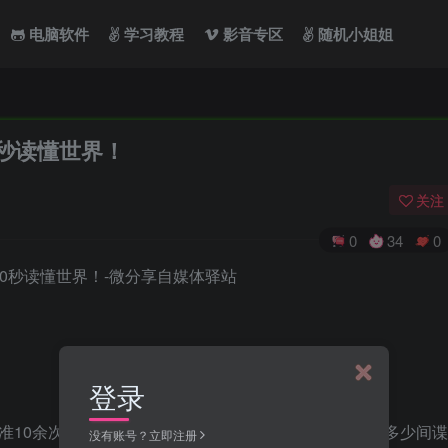
电脑软件
学习教程
影音专区
随机小姐姐
0秒读懂世界！
关注
0
34
0
登录
准10余次非法飞越中国领空；外交部：美国在世界放飞多少间谍
没有账号？立即注册