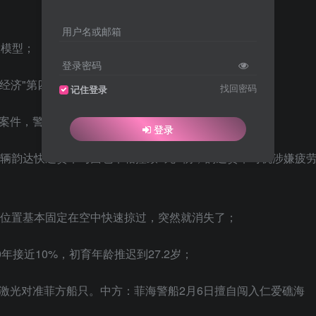
用户名或邮箱
大模型；
登录密码
国经济"第四城"，武汉超杭州，西安位次提升至第22位；
找回密码
记住登录
案件，警方通报：男子因积怨持刀伤人，致3人死亡；
登录
一辆韵达快递货车与面包车相撞致6死1伤，韵达货车司机涉嫌疲
对位置基本固定在空中快速掠过，突然就消失了；
年接近10%，初育年龄推迟到27.2岁；
激光对准菲方船只。中方：菲海警船2月6日擅自闯入仁爱礁海