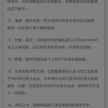
络攻击，对所窃数据进行歪曲解读，宣称披露涉我国敏感
信息70多次；
10、澳媒：澳大利亚一男子使用不同名字登记非法捐精，
致同一社区60个孩子模样相似；
11、外媒：盖茨、贝佐斯投资的脑机接口公司Synchron已
进入人体试验，以证明技术的安全性，可用意念控制；
12、欧盟：将对伊朗32名个人和2个实体实施制裁；
13、日本首相岸田文雄：七国集团领导人及乌克兰总统将
于24日举行线上会议。日本将向乌克兰提供55亿美元的新
援助；日媒：日英意防长拟3月在东京会谈，磋商共同开发
下一代战机；
14、20日上午，朝鲜时隔两天再次发射2枚弹道导弹，