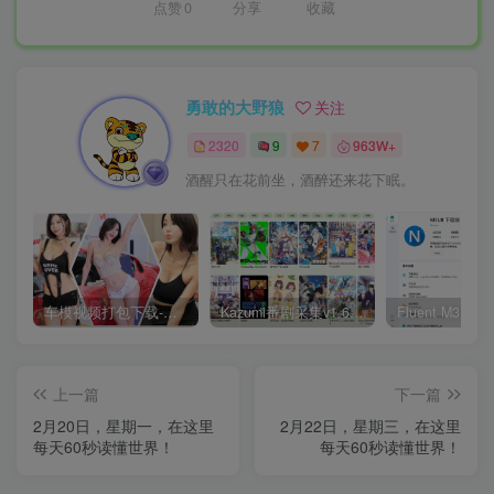
点赞
0
分享
收藏
勇敢的大野狼
关注
2320
9
7
963W+
酒醒只在花前坐，酒醉还来花下眠。
车模视频打包下载-高清无水印版
Kazumi番剧采集v1.6.9：支持自定义规则+在线观看+弹幕，跨平台下载
上一篇
下一篇
2月20日，星期一，在这里
2月22日，星期三，在这里
每天60秒读懂世界！
每天60秒读懂世界！