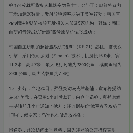
称"仅4枚就可将敌人机场变为焦土"，金与正：朝鲜将致力
于增加武器数量，发射导弹频率取决于美军行动；韩国宣
布制裁4名朝鲜核导开发相关人员及5家机构；韩媒：韩国
自研超音速战机"猎鹰"四号原型机试飞成功；
韩国自主研制的超音速战机“猎鹰”（KF-21）战机。搭载双
引擎，采用低可探测（Stealth）技术，机身长16.9米、宽
11.2米、高4.7米，最大飞行时速为2200公里，续航里程为
2900公里，最大装载量为7.7吨
15、外媒：当地20日，拜登突访乌克兰基辅，宣布将援助
乌5亿美元，在逗留5小时后离开，白宫官员称，拜登启程
去基辅前几小时通知了俄方；泽连斯基称"俄军春季攻势已
打响"，俄专家：乌军也在做反攻准备；
报道称，此次访问出乎意料，因为拜登的公开行程表明，