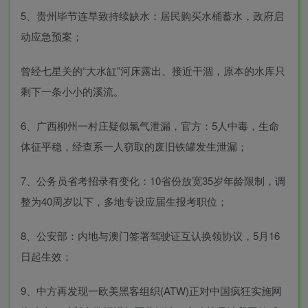
5、贵州毕节连旱致持续缺水：居民购买水桶蓄水，政府启
动应急预案；
曾经七星关的“大水缸”河床露出、接近干涸，原本的水库只
剩下一条小小的溪流。
6、广西柳州一村庄疑似氯气泄漏，官方：5人中毒，生命
体征平稳，经查系一人窃取的废旧铁罐发生泄漏；
7、公务员省考招录有变化：10省份放宽35岁年龄限制，调
整为40周岁以下，多地专设应届生报考职位；
8、公安部：内地与澳门签署驾驶证互认换领协议，5月16
日起生效；
9、中方再发现一欧美黑客组织(ATW)正对中国疯狂实施网