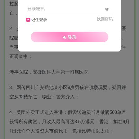
拉起警戒线禁止通行，官方：事发时无车辆经过没有伤
登录密码
亡，正在调查原因；
找回密码
记住登录
2、安徽一试管婴儿出生8年后被发现放错胚胎，一审判医
登录
院赔64万元，医院：人生要豁达，没必要计较是否亲生。
当事母亲：从我肚子生的就是亲生。省卫健委：相关事件
正调查中；
涉事医院，安徽医科大学第一附属医院
3、网传四川广安岳池某小区9岁男孩在顶楼玩耍，疑因踩
空从32楼坠亡，物业：警方介入；
4、美团外卖正式进入香港：假设送递员当月做满500单且
获得所有奖赏，月收入最高可达3.5万港元；香港：拟在6月
1日允许个人投资大市值代币，包括比特币以太币；