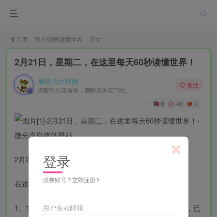
首页
每天60秒读懂世界
正文
2月21日，星期二，在这里每天60秒读懂世界！
勇敢的大野狼
关注
酒醒只在花前坐，酒醉还来花下眠。
0
48
0
登录
2月21日，农历二月初二，星期二！
没有账号？立即注册
在这里，每天60秒读懂世界！
用户名或邮箱
1、19日晚，广西贺州一大桥桥面发生坍塌，约五六米，已