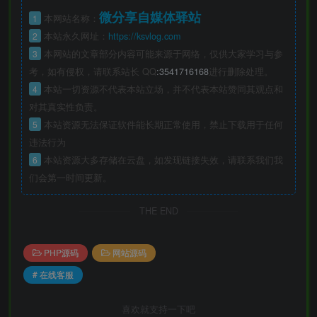
微分享自媒体驿站
1
本网站名称：
2
本站永久网址：
https://ksvlog.com
3
本网站的文章部分内容可能来源于网络，仅供大家学习与参
考，如有侵权，请联系站长 QQ
:3541716168
进行删除处理。
4
本站一切资源不代表本站立场，并不代表本站赞同其观点和
对其真实性负责。
5
本站资源无法保证软件能长期正常使用，禁止下载用于任何
违法行为
6
本站资源大多存储在云盘，如发现链接失效，请联系我们我
们会第一时间更新。
THE END
PHP源码
网站源码
# 在线客服
喜欢就支持一下吧