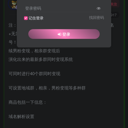
勇敢的大野狼
关注
酒醒只在花前坐，酒醉还来花下眠。
登录密码
0
2810
3917
找回密码
记住登录
注：无需备案域名+无需公众号！！！！！无需备案域名
+无需公众号！！！！！无需备案域名+无需公众
登录
号！！！！
续男粉变现，相亲群变现后
演化出来的最新多群同时变现系统
可同时进行40个群同时变现
可设置地域群，相亲，男粉变现等多种群
商品包括一下信息：
域名解析设置