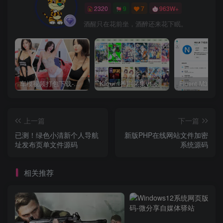
2320
9
7
963W+
酒醒只在花前坐，酒醉还来花下眠。
车模视频打包下载-高清无水印版
Kazumi番剧采集v1.6.9：支持自定义规则+在线观看+弹幕，跨平台下载
上一篇
下一篇
已测！绿色小清新个人导航
新版PHP在线网站文件加密
址发布页单文件源码
系统源码
相关推荐