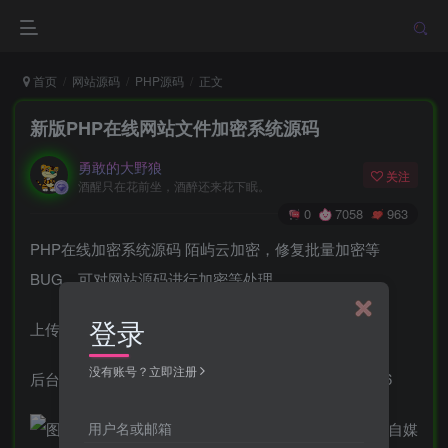
首页
网站源码
PHP源码
正文
新版PHP在线网站文件加密系统源码
勇敢的大野狼
关注
酒醒只在花前坐，酒醉还来花下眠。
0
7058
963
PHP在线加密系统源码 陌屿云加密，修复批量加密等
BUG，可对网站源码进行加密等处理。
登录
上传源码后打开域名+install，按照提示安装即可
没有账号？立即注册
后台地址：域名+admin，默认账号admin，密码123456
用户名或邮箱