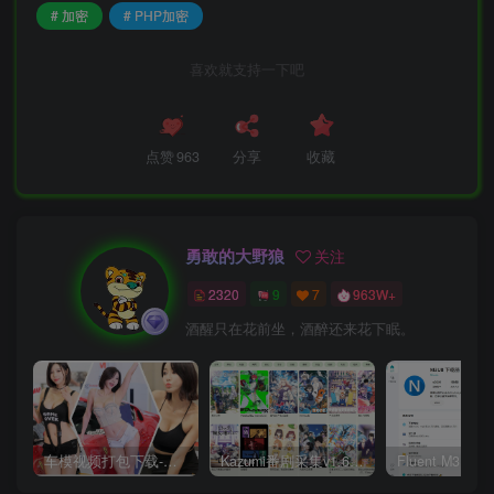
# 加密
# PHP加密
喜欢就支持一下吧
点赞
963
分享
收藏
勇敢的大野狼
关注
2320
9
7
963W+
酒醒只在花前坐，酒醉还来花下眠。
车模视频打包下载-高清无水印版
Kazumi番剧采集v1.6.9：支持自定义规则+在线观看+弹幕，跨平台下载