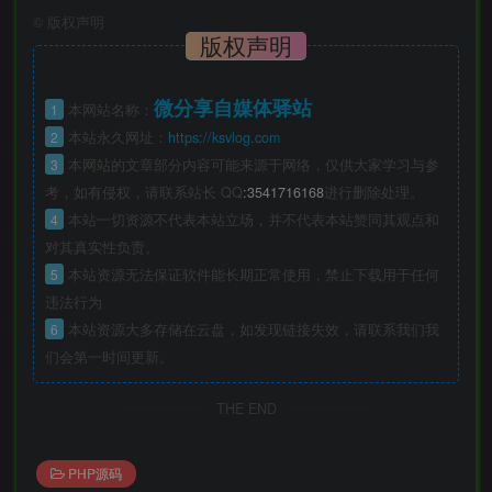
©
版权声明
版权声明
微分享自媒体驿站
1
本网站名称：
2
本站永久网址：
https://ksvlog.com
3
本网站的文章部分内容可能来源于网络，仅供大家学习与参
考，如有侵权，请联系站长 QQ
:3541716168
进行删除处理。
4
本站一切资源不代表本站立场，并不代表本站赞同其观点和
对其真实性负责。
5
本站资源无法保证软件能长期正常使用，禁止下载用于任何
违法行为
6
本站资源大多存储在云盘，如发现链接失效，请联系我们我
们会第一时间更新。
THE END
PHP源码