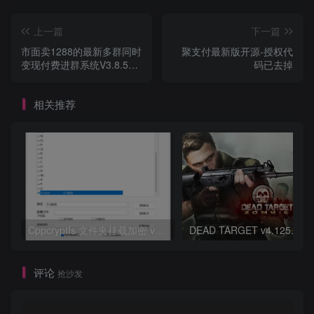
上一篇
下一篇
市面卖1288的最新多群同时
聚支付最新版开源-授权代
变现付费进群系统V3.8.5版
码已去掉
本(零基础可搭建+源码)
相关推荐
Cppcryptfs 文件夹挂载加密 v1.4.4.6 汉化版
评论
抢沙发