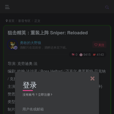
首页
影音专区
正文
狙击精英：重装上阵 Sniper: Reloaded
勇敢的大野狼
关注
酒醒只在花前坐，酒醉还来花下眠。
0
9415
4143
导演: 克劳迪奥·法
编剧: 约翰·法沙诺 / Ross Helford / 迈克尔·弗罗斯特·贝克纳
/ 克拉什·莱兰
登录
主演: 查德·科林斯 / 理查德·塞梅尔 / 安娜贝尔·赖特 / 比利·
赞恩 / Justin Strydom / 更多…
没有账号？立即注册
类型: 动作
用户名或邮箱
制片国家/地区: 南非 / 美国 / 德国