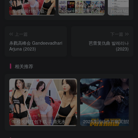
车模视频打包下载-高清无水印版
Kazumi番剧采集v1.6.9：支持自定义规则+在线观看+弹幕，跨平台下载
上一篇
下一篇
杀戮高峰会 Gandeevadhari
芭蕾复仇曲 발레리나
Arjuna (2023)
(2023)
相关推荐
车模视频打包下载-高清无水印版
2025美国动作片