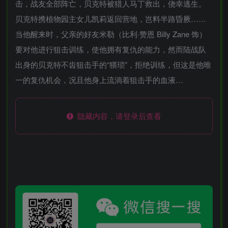
击，战友全部阵亡，贝克特被猎人马丁救出，侥幸逃生。
贝克特携植物园主女儿凯莉返回营地，岂料半路昏厥……
当他醒来时，父亲的好友米勒（比利·赞恩 Billy Zane 饰）
要对他进行狙击训练，使他拥有复仇的能力，然而陆战队
出身的贝克特不齿狙击手的“猥琐”，拒绝训练，但这是他唯
一的复仇机会，况且他身上流淌着狙击手的血液…
隐藏内容，请登录后查看