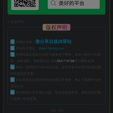
©
版权声明
版权声明
微分享自媒体驿站
1
本网站名称：
2
本站永久网址：
https://ksvlog.com
3
本网站的文章部分内容可能来源于网络，仅供大家学习与参
考，如有侵权，请联系站长 QQ
:3541716168
进行删除处理。
4
本站一切资源不代表本站立场，并不代表本站赞同其观点和
对其真实性负责。
5
本站资源无法保证软件能长期正常使用，禁止下载用于任何
违法行为
6
本站资源大多存储在云盘，如发现链接失效，请联系我们我
们会第一时间更新。
THE END