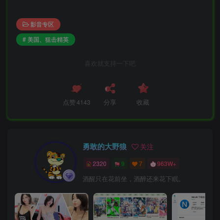
影音专区
# 美国、狙击精英
喜欢就支持一下吧
点赞
4143
分享
收藏
勇敢的大野狼
关注
2320
9
7
963W+
酒醒只在花前坐，酒醉还来花下眠。