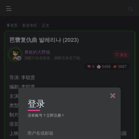
首页
影音专区
正文
芭蕾复仇曲 발레리나 (2023)
勇敢的大野狼
关注
酒醒只在花前坐，酒醉还来花下眠。
0
5458
3687
导演: 李聪贤
编剧: 李聪贤
主演: 全钟瑞 / 金智勋 / 朴有林
登录
类型: 动作 / 惊悚
制片国家/地区: 韩国
没有账号？立即注册
语言: 韩语
用户名或邮箱
上映日期: 2023-10-05(釜山国际电影节) / 2023-10-06(韩国