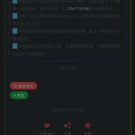
3
本网站的文章部分内容可能来源于网络，仅供大家学习与参
考，如有侵权，请联系站长 QQ
:3541716168
进行删除处理。
4
本站一切资源不代表本站立场，并不代表本站赞同其观点和
对其真实性负责。
5
本站资源无法保证软件能长期正常使用，禁止下载用于任何
违法行为
6
本站资源大多存储在云盘，如发现链接失效，请联系我们我
们会第一时间更新。
THE END
影音专区
# 韩国
喜欢就支持一下吧
点赞
3687
分享
收藏