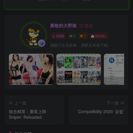
勇敢的大野狼
关注
2320
9
7
963W+
酒醒只在花前坐，酒醉还来花下眠。
车模视频打包下载-高清无水印版
Kazumi番剧采集v1.6.9：支持自定义规则+在线观看+弹幕，跨平台下载
上一篇
下一篇
狙击精英：重装上阵
Compatibility 2020 ‘궁합’
Sniper: Reloaded