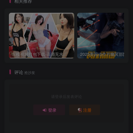
相关推荐
车模视频打包下载-高清无水印版
2025美国动作片
评论
抢沙发
请登录后发表评论
登录
注册