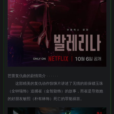
芭蕾复仇曲的剧情简介 · · · · · ·
这部精美的复仇动作惊悚片讲述了无情的前保镖玉珠
（全钟瑞饰）追捕崔（金智勋饰）的故事，而崔是导致她
的好朋友敏熙（朴有林饰）死亡的罪魁祸首。