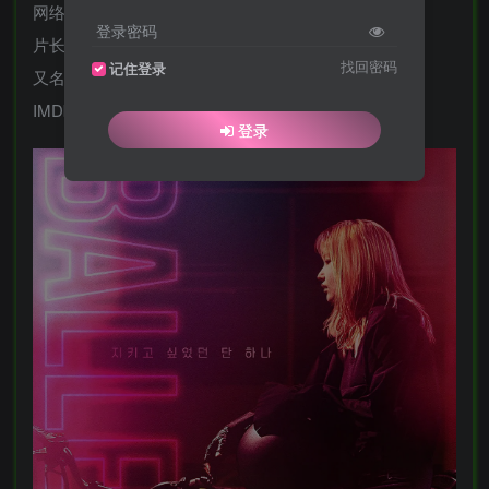
网络)
登录密码
片长: 93分钟
找回密码
记住登录
又名: 芭蕾舞女 / 芭蕾舞女演员 / Ballerina
IMDb: tt26350277
登录