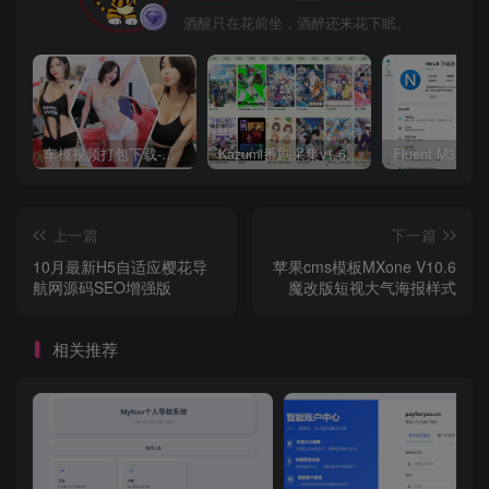
酒醒只在花前坐，酒醉还来花下眠。
车模视频打包下载-高清无水印版
Kazumi番剧采集v1.6.9：支持自定义规则+在线观看+弹幕，跨平台下载
上一篇
下一篇
10月最新H5自适应樱花导
苹果cms模板MXone V10.6
航网源码SEO增强版
魔改版短视大气海报样式
相关推荐