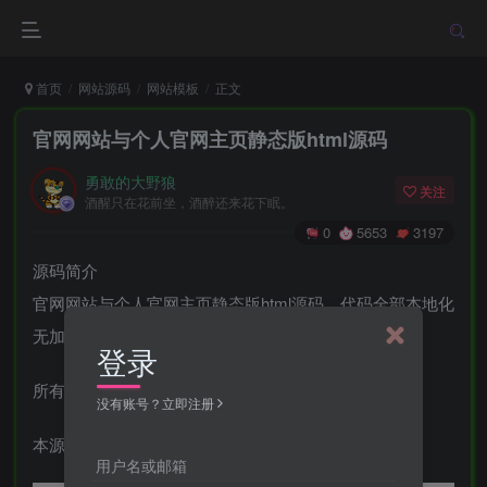
首页
网站源码
网站模板
正文
官网网站与个人官网主页静态版html源码
勇敢的大野狼
关注
酒醒只在花前坐，酒醉还来花下眠。
0
5653
3197
源码简介
官网网站与个人官网主页静态版html源码，代码全部本地化
无加密 PC手机端全部自适应
登录
所有信息皆可在源码里修改
没有账号？立即注册
本源码可玩性比较大 可自行添加后台等一系列操作
用户名或邮箱