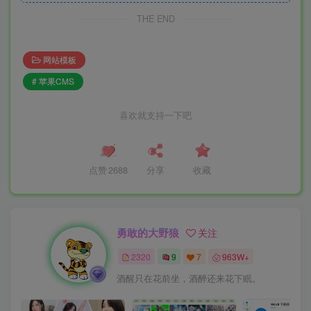
THE END
网站模板
# 苹果CMS
喜欢就支持一下吧
点赞
2688
分享
收藏
勇敢的大野狼
关注
2320
9
7
963W+
酒醒只在花前坐，酒醉还来花下眠。