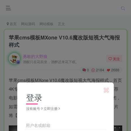
首页
网站源码
网站模板
正文
苹果cms模板MXone V10.6魔改版短视大气海报
样式
勇敢的大野狼
关注
酒醒只在花前坐，酒醉还来花下眠。
0
2184
2688
苹果cms模板MXone V10.6魔改版短视大气海报样式，首页
4K专区设置视频推荐4 ，首页最新热播的左侧额外的推荐
登录
电影名称：视频推荐5，首页海报幻灯片样式，默认关闭，
如需开启，进入mxone后台—首页配置—首页大图幻灯片
没有账号？立即注册
将【显示】按钮打开视频推荐9。
用户名或邮箱