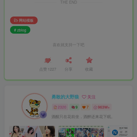
THE END
网站模板
# zblog
喜欢就支持一下吧
点赞
1227
分享
收藏
勇敢的大野狼
关注
2320
9
7
963W+
酒醒只在花前坐，酒醉还来花下眠。