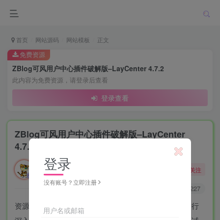
首页
网站源码
网站模板
正文
免费资源
ZBlog可风用户中心插件破解版–LayCenter 4.7.2
此内容为免费资源，请登录后查看
登录查看
ZBlog可风用户中心插件破解版–LayCenter
4.7.2
登录
勇敢的大野狼
关注
酒醒只在花前坐，酒醉还来花下眠。
没有账号？立即注册
0
8001
1227
资源来源于网络，博主仅测试了下上传安装过程，未进行
用户名或邮箱