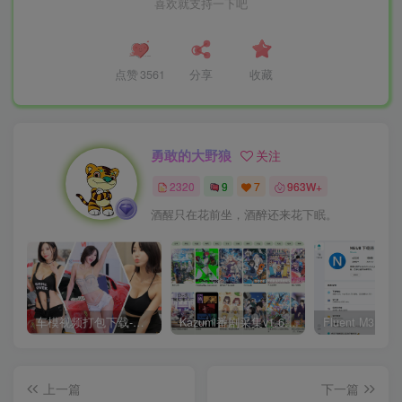
喜欢就支持一下吧
点赞
3561
分享
收藏
勇敢的大野狼
关注
2320
9
7
963W+
酒醒只在花前坐，酒醉还来花下眠。
车模视频打包下载-高清无水印版
Kazumi番剧采集v1.6.9：支持自定义规则+在线观看+弹幕，跨平台下载
上一篇
下一篇