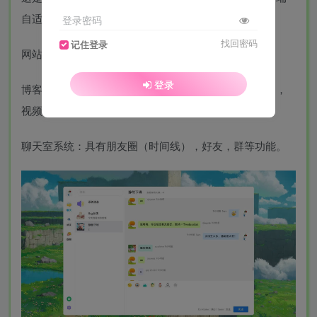
自适应，配有完备的前台和后台管理功能。
登录密码
找回密码
记住登录
网站分两个模块：
登录
博客系统：具有文章，表白墙，图片墙，收藏夹，乐曲，
视频播放，留言，友链，时间线，后台管理等功能。
聊天室系统：具有朋友圈（时间线），好友，群等功能。