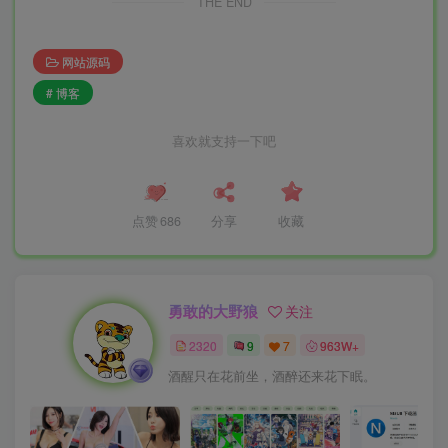
THE END
网站源码
# 博客
喜欢就支持一下吧
点赞
686
分享
收藏
勇敢的大野狼
关注
2320
9
7
963W+
酒醒只在花前坐，酒醉还来花下眠。