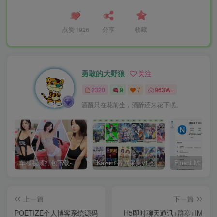
点赞
1926
分享
收藏
勇敢的大野狼
关注
2320
9
7
963W+
酒醒只在花前坐，酒醉还来花下眠。
车模视频打包下载-高清无水印版
Kazumi番剧采集v1.6.9：支持自定义规则+在线观看+弹幕，跨平台下载
上一篇
下一篇
POETIZE个人博客系统源码
H5即时聊天通讯+群聊+IM