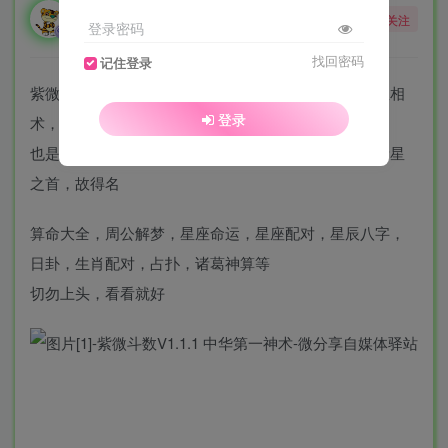
勇敢的大野狼
关注
登录密码
酒醒只在花前坐，酒醉还来花下眠。
找回密码
记住登录
紫微斗数，是以星宿配合九宫的术数来算命，是一种星相
登录
术，
也是中国传统相术中的一支，因其系统里以紫微星为诸星
之首，故得名
算命大全，周公解梦，星座命运，星座配对，星辰八字，
日卦，生肖配对，占扑，诸葛神算等
切勿上头，看看就好