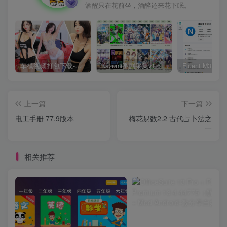
酒醒只在花前坐，酒醉还来花下眠。
车模视频打包下载-高清无水印版
Kazumi番剧采集v1.6.9：支持自定义规则+在线观看+弹幕，跨平台下载
上一篇
下一篇
电工手册 77.9版本
梅花易数2.2 古代占卜法之
一
相关推荐