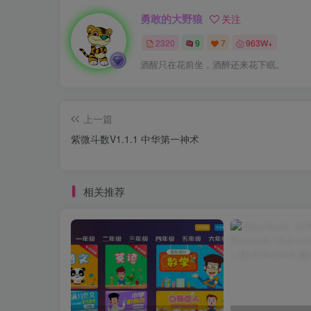
勇敢的大野狼
关注
2320
9
7
963W+
酒醒只在花前坐，酒醉还来花下眠。
上一篇
紫微斗数V1.1.1 中华第一神术
相关推荐