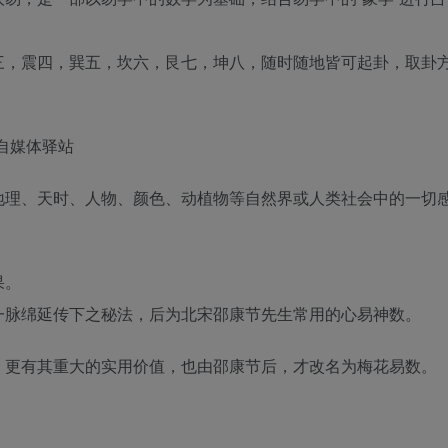
。
三，震四，巽五，坎六，艮七，坤八，随时随地皆可起卦，取卦
地理、天时、人物、颜色、动植物等自然界或人类社会中的一切
果。
一脉绵延传下之秘法，后为北宋邵康节先生常用的心易神数。
，更有其重大的实用价值，也由邵康节后，才改名为梅花易数。