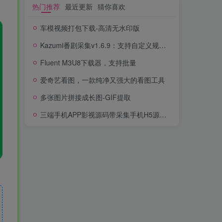
热门推荐
最近更新
猜你喜欢
车模视频打包下载-高清无水印版
Kazumi番剧采集v1.6.9：支持自定义规则+在线观看+弹幕，跨平台下载
Fluent M3U8下载器，支持批量
爱奇艺看图，一款纯净又强大的看图工具
多张图片拼接成长图-GIF提取
三端手机APP影视源码带采集手机H5源码带VIP卡密功能