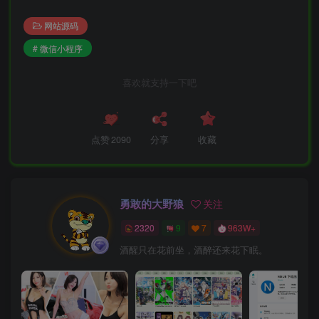
网站源码
# 微信小程序
喜欢就支持一下吧
点赞
2090
分享
收藏
勇敢的大野狼
关注
2320
9
7
963W+
酒醒只在花前坐，酒醉还来花下眠。