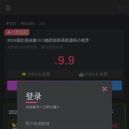
首页
网站源码
正文
付费资源
2024版红娘金媒10.3婚恋相亲系统源码小程序
此内容为付费资源，请付费后查看
9.9
R
免费
免费
月度会员
年度会员
立即购买
登录
没有账号？立即注册
2024版红娘金媒10.3婚恋相亲系统源码小程序
勇敢的大野狼
用户名或邮箱
关注
酒醒只在花前坐，酒醉还来花下眠。