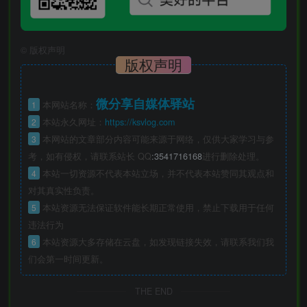
©
版权声明
版权声明
微分享自媒体驿站
1
本网站名称：
2
本站永久网址：
https://ksvlog.com
3
本网站的文章部分内容可能来源于网络，仅供大家学习与参
考，如有侵权，请联系站长 QQ
:3541716168
进行删除处理。
4
本站一切资源不代表本站立场，并不代表本站赞同其观点和
对其真实性负责。
5
本站资源无法保证软件能长期正常使用，禁止下载用于任何
违法行为
6
本站资源大多存储在云盘，如发现链接失效，请联系我们我
们会第一时间更新。
THE END