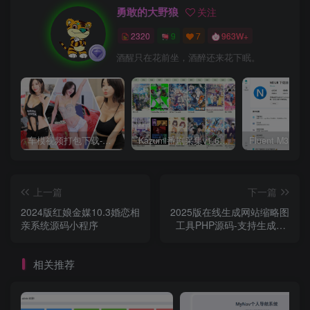
勇敢的大野狼
关注
2320
9
7
963W+
酒醒只在花前坐，酒醉还来花下眠。
车模视频打包下载-高清无水印版
Kazumi番剧采集v1.6.9：支持自定义规则+在线观看+弹幕，跨平台下载
上一篇
下一篇
2024版红娘金媒10.3婚恋相
2025版在线生成网站缩略图
亲系统源码小程序
工具PHP源码-支持生成PC
端手机端
相关推荐