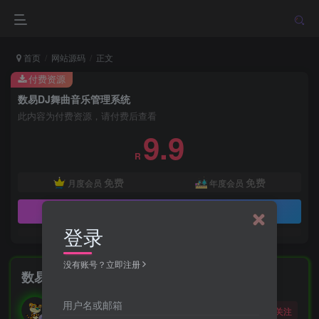
首页
网站源码
正文
付费资源
数易DJ舞曲音乐管理系统
此内容为付费资源，请付费后查看
9.9
R
免费
免费
月度会员
年度会员
立即购买
登录
没有账号？立即注册
数易DJ舞曲音乐管理系统
勇敢的大野狼
用户名或邮箱
关注
酒醒只在花前坐，酒醉还来花下眠。