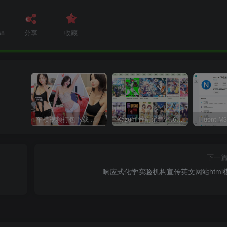
58
分享
收藏
车模视频打包下载-高清无水印版
Kazumi番剧采集v1.6.9：支持自定义规则+在线观看+弹幕，跨平台下载
下一
响应式化学实验机构宣传英文网站html