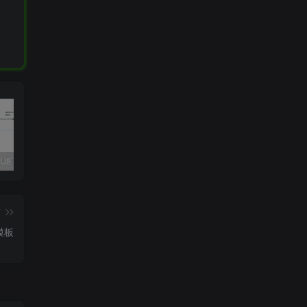
Fluent M3U8下载器，支持批量
爱奇艺看图，一款纯净又强大的看图工具
多张图片拼接成长图-GIF提取
篇
模板