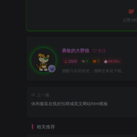
点赞
28
勇敢的大野狼
关注
2320
9
7
963W+
酒醒只在花前坐，酒醉还来花下眠。
上一篇
休闲服装在线折扣商城英文网站html模板
相关推荐