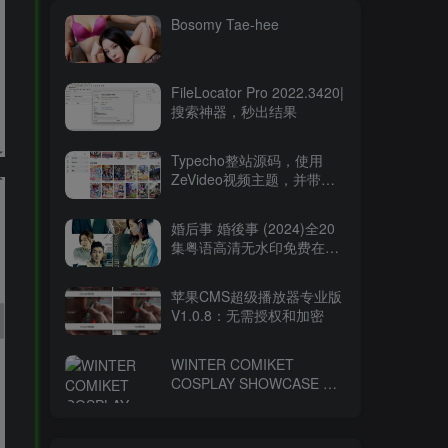
Bosomy Tae-hee
FileLocator Pro 2022.3420|
搜索神器，秒出结果
Typecho整站源码，使用
ZeVideo视频主题，并带有
采集功能
婚后事 婚後事 (2024)全20
集粤语高清无水印免费在线
观看-百度网盘下载
苹果CMS超级播放器专业版
V1.0.8：无需授权和加密
WINTER COMIKET
COSPLAY SHOWCASE コ
ミケ