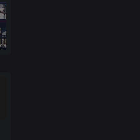
二开MDYS17.2025修复版-苹果CMS10影视系统模板
小学数学加减乘除作业布置出题网站源码简单方便作业练习册随机