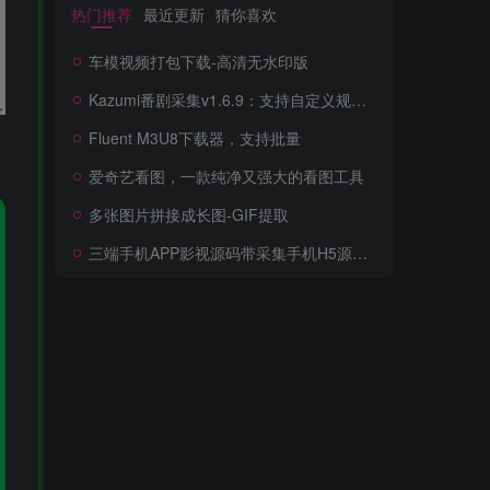
热门推荐
最近更新
猜你喜欢
车模视频打包下载-高清无水印版
Kazumi番剧采集v1.6.9：支持自定义规则+在线观看+弹幕，跨平台下载
Fluent M3U8下载器，支持批量
爱奇艺看图，一款纯净又强大的看图工具
多张图片拼接成长图-GIF提取
三端手机APP影视源码带采集手机H5源码带VIP卡密功能