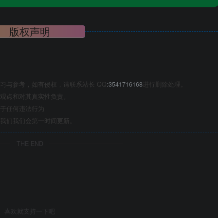
版权声明
习与参考，如有侵权，请联系站长 QQ
:3541716168
进行删除处理。
观点和对其真实性负责。
于任何违法行为
我们我们会第一时间更新。
THE END
喜欢就支持一下吧