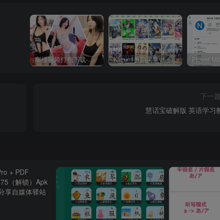
车模视频打包下载-高清无水印版
Kazumi番剧采集v1.6.9：支持自定义规则+在线观看+弹幕，跨平台下载
下一
慧话宝破解版 英语学习