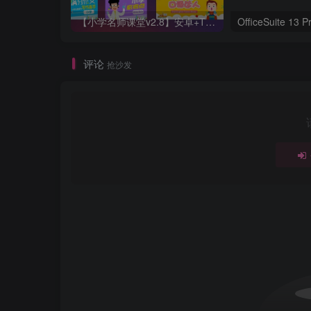
【小学名师课堂v2.8】安卓+TV 无需登入
评论
抢沙发