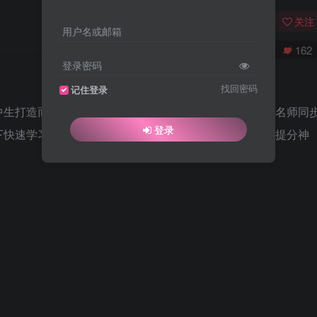
关注
用户名或邮箱
0
290
162
登录密码
找回密码
记住登录
中生打造而来名师同步学习软件，为您提供了丰富的一线名师同
登录
下快速学习、准确提分，是每个莘莘学子不可或缺的补课提分神