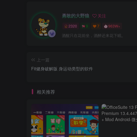
勇敢的大野狼
关注
2320
9
7
963W+
酒醒只在花前坐，酒醉还来花下眠。
上一篇
Fit健身破解版 身运动类型的软件
相关推荐