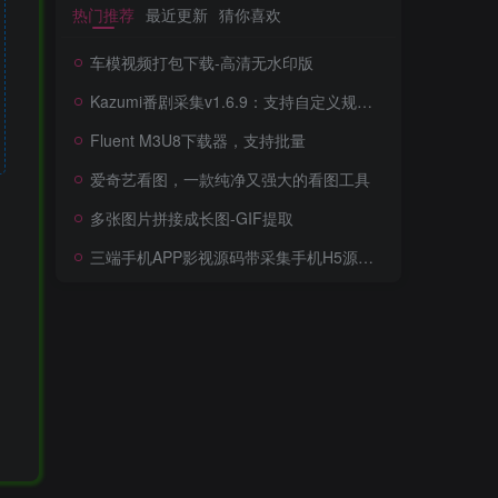
热门推荐
最近更新
猜你喜欢
车模视频打包下载-高清无水印版
Kazumi番剧采集v1.6.9：支持自定义规则+在线观看+弹幕，跨平台下载
Fluent M3U8下载器，支持批量
爱奇艺看图，一款纯净又强大的看图工具
多张图片拼接成长图-GIF提取
三端手机APP影视源码带采集手机H5源码带VIP卡密功能