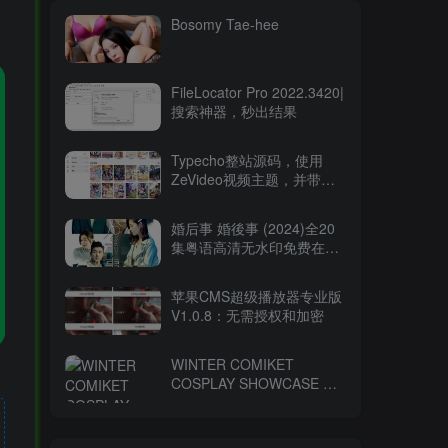
Bosomy Tae-hee
FileLocator Pro 2022.3420|
搜索神器，秒出结果
Typecho整站源码，使用
ZeVideo视频主题，并带有
采集功能
婚后事 婚後事 (2024)全20
集粤语高清无水印免费在线
观看-百度网盘下载
苹果CMS超级播放器专业版
V1.0.8：无需授权和加密
WINTER COMIKET
COSPLAY SHOWCASE コ
ミケ