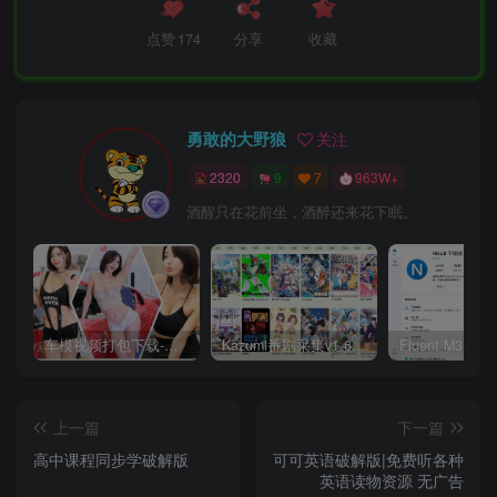
点赞
174
分享
收藏
勇敢的大野狼
关注
2320
9
7
963W+
酒醒只在花前坐，酒醉还来花下眠。
车模视频打包下载-高清无水印版
Kazumi番剧采集v1.6.9：支持自定义规则+在线观看+弹幕，跨平台下载
上一篇
下一篇
高中课程同步学破解版
可可英语破解版|免费听各种
英语读物资源 无广告