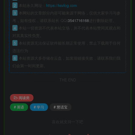
2
本站永久网址：
https://ksvlog.com
3
本网站的文章部分内容可能来源于网络，仅供大家学习与参
考，如有侵权，请联系站长 QQ
:3541716168
进行删除处理。
4
本站一切资源不代表本站立场，并不代表本站赞同其观点和
对其真实性负责。
5
本站资源无法保证软件能长期正常使用，禁止下载用于任何
违法行为
6
本站资源大多存储在云盘，如发现链接失效，请联系我们我
们会第一时间更新。
THE END
阅读类
# 英语
# 学习
# 慧话宝
喜欢就支持一下吧