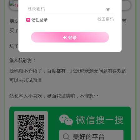
登录密码
找回密码
记住登录
朋友圈有人问我要搭建这款大河抽奖盲盒小程序，去某宝
买了无授权源码，嗨！！买来搭建好不要了~~
登录
坑子太多~~
源码说明：
源码就不介绍了，百度都有，此源码亲测无问题有喜欢的
可以去试试哦!!!!
站长本人不喜欢，界面花里胡哨，不理想~~