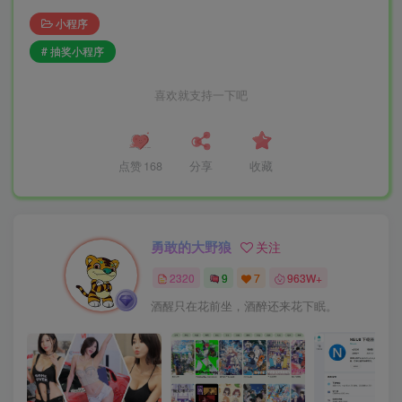
小程序
# 抽奖小程序
喜欢就支持一下吧
点赞
168
分享
收藏
勇敢的大野狼
关注
2320
9
7
963W+
酒醒只在花前坐，酒醉还来花下眠。