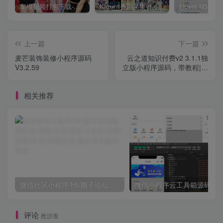
车模视频打包下载-高清无水印版
Kazumi番剧采集v1.6.9：支持自定义规则+在线观看+弹幕，跨平台下载
上一篇
下一篇
麦芒装饰装修小程序源码
云之道知识付费v2 3.1.1独
V3.2.59
立版小程序源码，带教程|非
微擎版
相关推荐
微信社区小程序/h5/圈子论坛贴吧交友/博客/社交/陌生人社交/宠物/话题/私域/同城引流
微信小程序云工具箱源码
评论
抢沙发