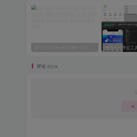
微信社区小程序/h5/圈子论坛贴吧交友/博客/社交/陌生人社交/宠物/话题/私域/同城引流
微信小程序云工
评论
抢沙发