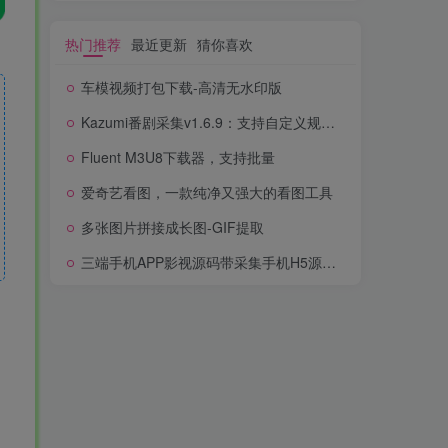
热门推荐
最近更新
猜你喜欢
车模视频打包下载-高清无水印版
Kazumi番剧采集v1.6.9：支持自定义规则+在线观看+弹幕，跨平台下载
Fluent M3U8下载器，支持批量
爱奇艺看图，一款纯净又强大的看图工具
多张图片拼接成长图-GIF提取
三端手机APP影视源码带采集手机H5源码带VIP卡密功能