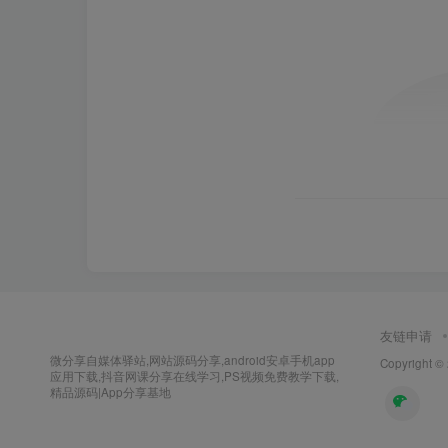
友链申请
微分享自媒体驿站,网站源码分享,android安卓手机app
Copyright ©
应用下载,抖音网课分享在线学习,PS视频免费教学下载,
精品源码|App分享基地