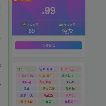
99
R
月度会员
年度会员
69
免费
R
号
立即购买
接
카지노 비트코인
암호 화폐 카지노
비트코인카지노
비트카지노
비트 코인 온라인 카지노
모바일 비트 코인 카지노
龙珠超
龙卷风收音机
龙卷风
放
鼠标
黑金风暴
黑科技
黑洞小说
黑亚当
黄蜂女
黄瓜视频
麻豆
麻花原生