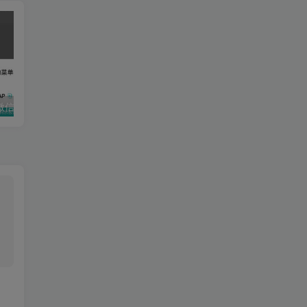
ChatGPT聊天微信小程序源码/适配H5和WEB端
2023H5盲盒商城源码搭建教程(开源+微信登录+支付对接+短信接口)
表情生成器