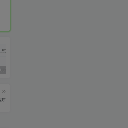
Fluent M3U8下载器，支持批量
爱奇艺看图，一款纯净又强大的看图工具
多张图片拼接成长图-GIF提取
篇
程序