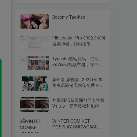
Bosomy Tae-hee
FileLocator Pro 2022.3420|
搜索神器，秒出结果
Typecho整站源码，使用
ZeVideo视频主题，并带有
采集功能
婚后事 婚後事 (2024)全20
集粤语高清无水印免费在线
观看-百度网盘下载
苹果CMS超级播放器专业版
V1.0.8：无需授权和加密
WINTER COMIKET
COSPLAY SHOWCASE コ
ミケ