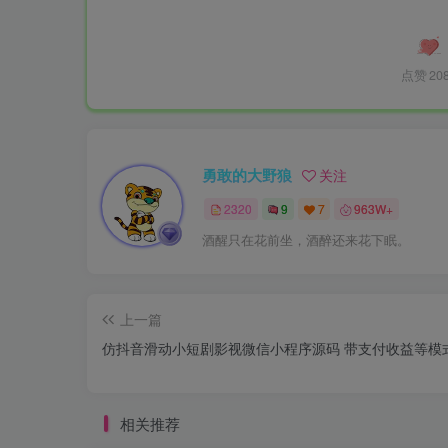
点赞
20
勇敢的大野狼
关注
2320
9
7
963W+
酒醒只在花前坐，酒醉还来花下眠。
上一篇
仿抖音滑动小短剧影视微信小程序源码 带支付收益等模
相关推荐