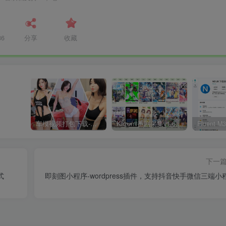
86
分享
收藏
车模视频打包下载-高清无水印版
Kazumi番剧采集v1.6.9：支持自定义规则+在线观看+弹幕，跨平台下载
下一
式
即刻图小程序-wordpress插件，支持抖音快手微信三端小