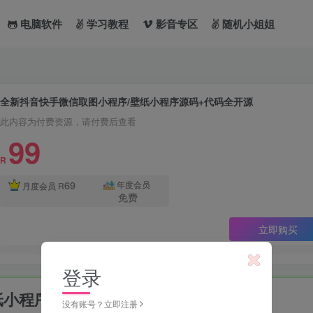
电脑软件
学习教程
影音专区
随机小姐姐
全新抖音快手微信取图小程序/壁纸小程序源码+代码全开源
此内容为付费资源，请付费后查看
99
R
69
年度会员
月度会员
R
免费
立即购买
登录
纸小程序源码+代码全开源
没有账号？立即注册