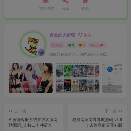
点赞
1387
分享
收藏
勇敢的大野狼
关注
2320
9
7
963W+
酒醒只在花前坐，酒醉还来花下眠。
车模视频打包下载-高清无水印版
Kazumi番剧采集v1.6.9：支持自定义规则+在线观看+弹幕，跨平台下载
上一篇
下一篇
AI智能客服系统在线客服网
易航网址引导导航源码 v1.9
站源码_支持二十种语言
：去除弹窗等开心版