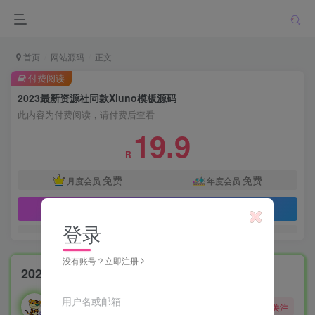
首页
网站源码
正文
付费阅读
2023最新资源社同款Xiuno模板源码
此内容为付费阅读，请付费后查看
19.9
R
免费
免费
月度会员
年度会员
立即购买
登录
没有账号？立即注册
2023最新资源社同款Xiuno模板源码
勇敢的大野狼
用户名或邮箱
关注
酒醒只在花前坐，酒醉还来花下眠。