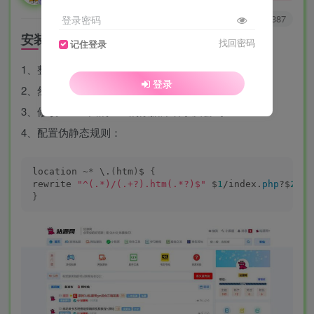
0
4187
1387
登录密码
安装说明
找回密码
记住登录
1、整站程序上传后台
登录
2、然后导入数据库文件到数据库，
3、修改conf里面的conf的数据库名字及密码
4、配置伪静态规则：
location 
~*
 \.
(
htm
)
$ 
{
rewrite 
"^(.*)/(.+?).htm(.*?)$"
 $
1
/index.
php
?$
2.
ht
}